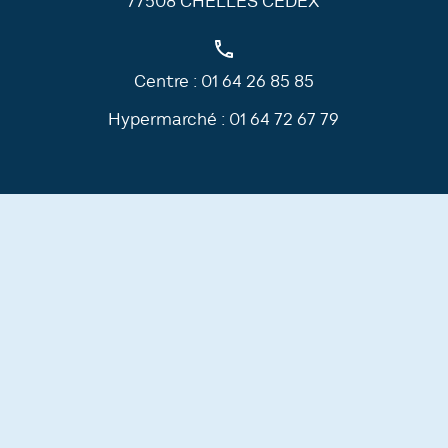
77508 CHELLES CEDEX
Centre :
01 64 26 85 85
Hypermarché :
01 64 72 67 79
Louer un local commercial
FAQ
Plan du site
Mentions Légales
Politique de confidentialité
Réalisation :