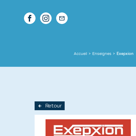
Accueil
>
Enseignes
>
Exepxion
Retour